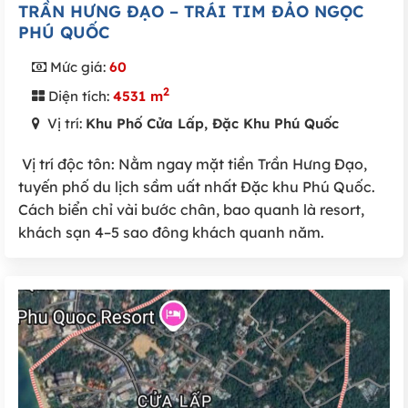
TRẦN HƯNG ĐẠO – TRÁI TIM ĐẢO NGỌC
PHÚ QUỐC
Mức giá:
60
2
Diện tích:
4531 m
Vị trí:
Khu Phố Cửa Lấp, Đặc Khu Phú Quốc
Vị trí độc tôn: Nằm ngay mặt tiền Trần Hưng Đạo,
tuyến phố du lịch sầm uất nhất Đặc khu Phú Quốc.
Cách biển chỉ vài bước chân, bao quanh là resort,
khách sạn 4–5 sao đông khách quanh năm.