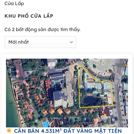
Cửa Lấp
KHU PHỐ CỬA LẤP
Có
2
bất động sản được tìm thấy.
CẦN BÁN 4.531M² ĐẤT VÀNG MẶT TIỀN