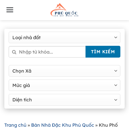
Bỏ
qua
nội
dung
TÌM KIẾM
Trang chủ
»
Bán Nhà Đặc Khu Phú Quốc
»
Khu Phố