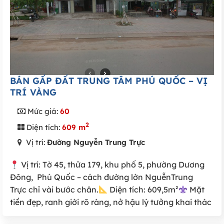
BÁN GẤP ĐẤT TRUNG TÂM PHÚ QUỐC – VỊ
TRÍ VÀNG
Mức giá:
60
2
Diện tích:
609 m
Vị trí:
Đường Nguyễn Trung Trực
Vị trí: Tờ 45, thửa 179, khu phố 5, phường Dương
Đông, Phú Quốc – cách đường lớn NguễnTrung
Trực chỉ vài bước chân.
Diện tích: 609,5m²
Mặt
tiền đẹp, ranh giới rõ ràng, nở hậu lý tưởng khai thác